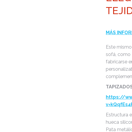
TEJI
MÁS INFOR
Este mismo 
sofá, como 
fabricarse 
personaliza
complemen
TAPIZADOS
https://w
v=kQqfEs
Estructura 
hueca silic
Pata metáli