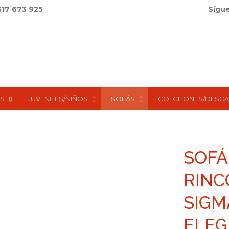
617 673 925
Sígu
S
JUVENILES/NIÑOS
SOFÁS
COLCHONES/DESC
SOFÁ
RINC
SIGM
ELEG