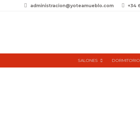
administracion@yoteamueblo.com
+34 
SALONES
DORMITORIO