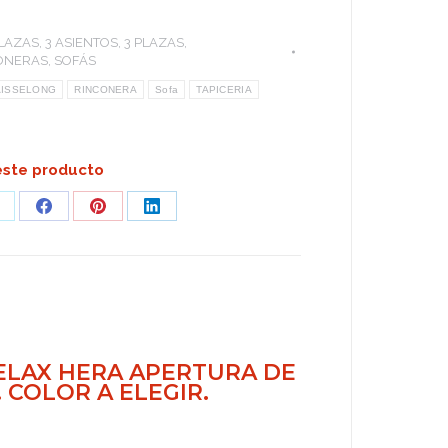
PLAZAS
,
3 ASIENTOS
,
3 PLAZAS
,
ONERAS
,
SOFÁS
AISSELONG
RINCONERA
Sofa
TAPICERIA
ste producto
hare
Share
Share
Share
n
on
on
on
pp
Facebook
Pinterest
LinkedIn
ELAX HERA APERTURA DE
 COLOR A ELEGIR.