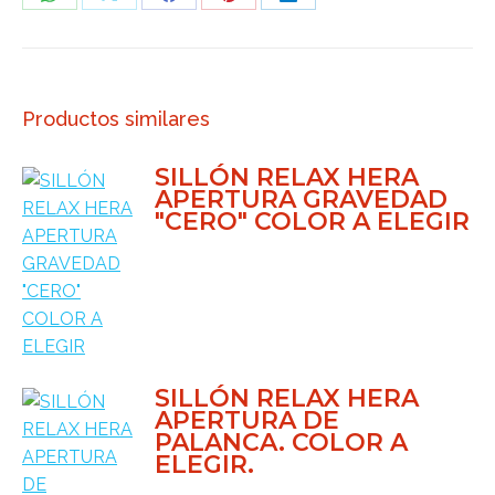
Share
Share
Share
Share
Share
on
on
on
on
on
WhatsApp
X
Facebook
Pinterest
LinkedIn
Productos similares
SILLÓN RELAX HERA
APERTURA GRAVEDAD
"CERO" COLOR A ELEGIR
SILLÓN RELAX HERA
APERTURA DE
PALANCA. COLOR A
ELEGIR.