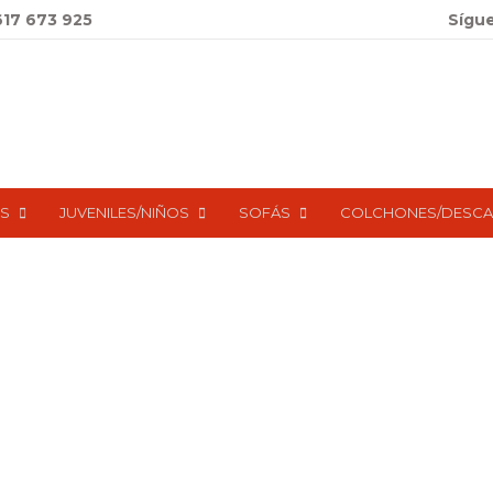
617 673 925
Sígu
S
JUVENILES/NIÑOS
SOFÁS
COLCHONES/DESC