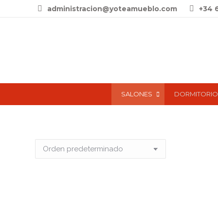
administracion@yoteamueblo.com
+34 
SALONES
DORMITORIO