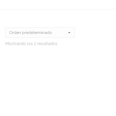
Mostrando los 2 resultados
¿BUSCAS ALGO
SEGUIMOS
Y NO LO
SUBIENDO
ENCUENTRAS?
PRODUCTOS…
PREGÚNTANOS