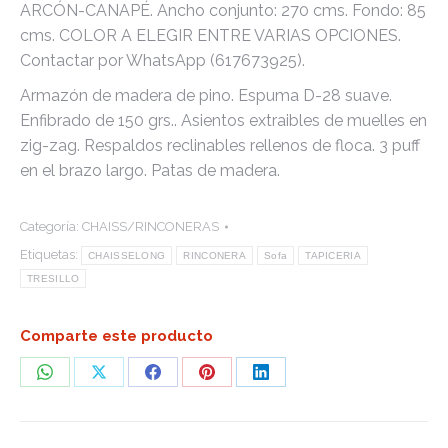
ARCÓN-CANAPÉ. Ancho conjunto: 270 cms. Fondo: 85
cms. COLOR A ELEGIR ENTRE VARIAS OPCIONES.
Contactar por WhatsApp (617673925).
Armazón de madera de pino. Espuma D-28 suave.
Enfibrado de 150 grs.. Asientos extraibles de muelles en
zig-zag. Respaldos reclinables rellenos de floca. 3 puff
en el brazo largo. Patas de madera.
Categoría:
CHAISS/RINCONERAS
Etiquetas:
CHAISSELONG
RINCONERA
Sofa
TAPICERIA
TRESILLO
Comparte este producto
Share
Share
Share
Share
Share
on
on
on
on
on
WhatsApp
X
Facebook
Pinterest
LinkedIn