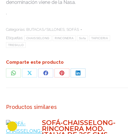
denominación viene de la Nasa.
.
Categorías:
BUTACAS/SILLONES
,
SOFÁS
Etiquetas:
CHAISSELONG
RINCONERA
Sofa
TAPICERIA
TRESILLO
Comparte este producto
Share
Share
Share
Share
Share
on
on
on
on
on
WhatsApp
X
Facebook
Pinterest
LinkedIn
Productos similares
SOFÁ-CHAISSELONG-
RINCONERA MOD.