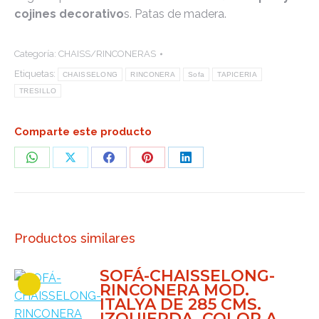
cojines decorativo
s. Patas de madera.
Categoría:
CHAISS/RINCONERAS
Etiquetas:
CHAISSELONG
RINCONERA
Sofa
TAPICERIA
TRESILLO
Comparte este producto
Share
Share
Share
Share
Share
on
on
on
on
on
WhatsApp
X
Facebook
Pinterest
LinkedIn
Productos similares
SOFÁ-CHAISSELONG-
RINCONERA MOD.
ITALYA DE 285 CMS.
IZQUIERDA. COLOR A