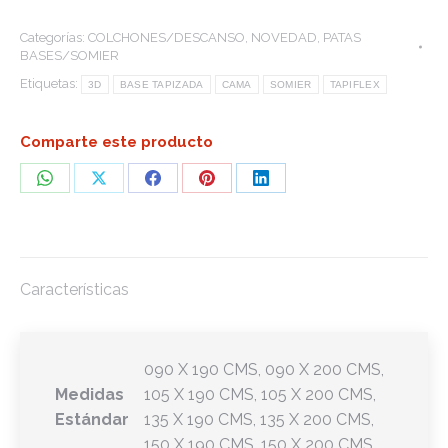
Categorías:
COLCHONES/DESCANSO
,
NOVEDAD
,
PATAS
BASES/SOMIER
Etiquetas:
3D
BASE TAPIZADA
CAMA
SOMIER
TAPIFLEX
Comparte este producto
Share
Share
Share
Share
Share
on
on
on
on
on
WhatsApp
X
Facebook
Pinterest
LinkedIn
Características
090 X 190 CMS, 090 X 200 CMS,
Medidas
105 X 190 CMS, 105 X 200 CMS,
Estándar
135 X 190 CMS, 135 X 200 CMS,
150 X 190 CMS, 150 X 200 CMS