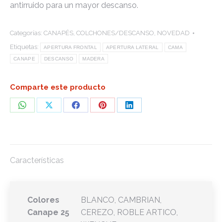
antirruido para un mayor descanso.
Categorías:
CANAPÉS
,
COLCHONES/DESCANSO
,
NOVEDAD
Etiquetas:
APERTURA FRONTAL
APERTURA LATERAL
CAMA
CANAPE
DESCANSO
MADERA
Comparte este producto
Share
Share
Share
Share
Share
on
on
on
on
on
WhatsApp
X
Facebook
Pinterest
LinkedIn
Características
Colores
BLANCO, CAMBRIAN,
Canape 25
CEREZO, ROBLE ARTICO,