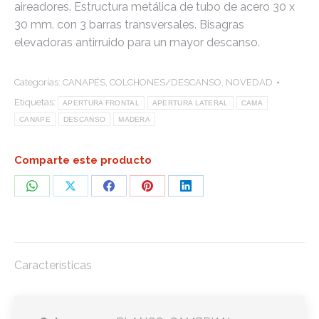
aireadores. Estructura metálica de tubo de acero 30 x
30 mm. con 3 barras transversales. Bisagras
elevadoras antirruido para un mayor descanso.
Categorías:
CANAPÉS
,
COLCHONES/DESCANSO
,
NOVEDAD
Etiquetas:
APERTURA FRONTAL
APERTURA LATERAL
CAMA
CANAPE
DESCANSO
MADERA
Comparte este producto
Share
Share
Share
Share
Share
on
on
on
on
on
WhatsApp
X
Facebook
Pinterest
LinkedIn
Características