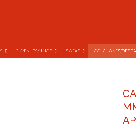
S
JUVENILES/NIÑOS
SOFÁS
COLCHONES/DESC
CA
MM
AP