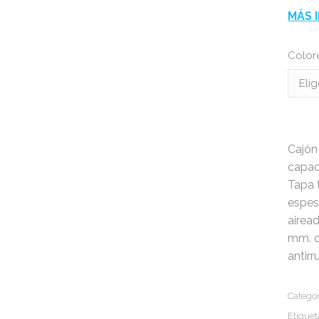
MÁS 
Color
Cajón
capac
Tapa 
espes
airea
mm. c
antir
Categor
Etiquet