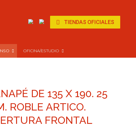
page
page
opens
opens
in
in
TIENDAS OFICIALES
new
new
window
window
ANSO
OFICINA/ESTUDIO
NAPÉ DE 135 X 190. 25
. ROBLE ARTICO.
ERTURA FRONTAL