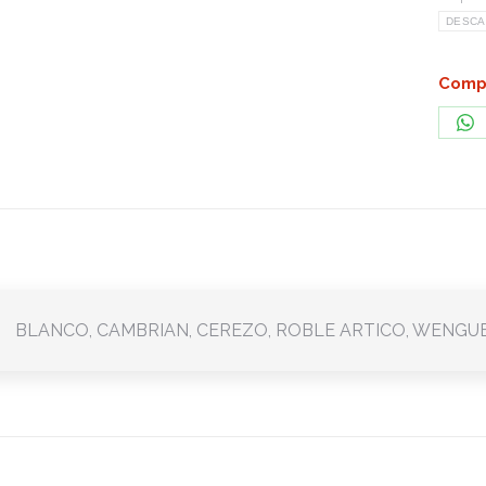
DESC
Compa
Sh
on
Wh
BLANCO, CAMBRIAN, CEREZO, ROBLE ARTICO, WENGU