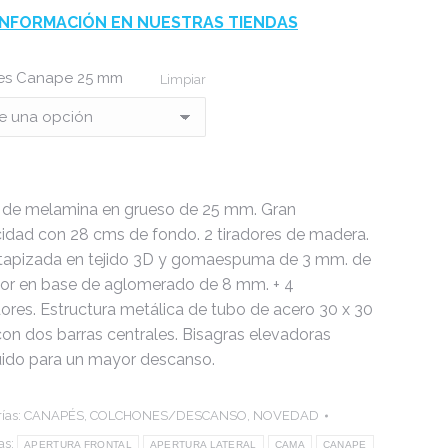
INFORMACIÓN EN NUESTRAS TIENDAS
es Canape 25 mm
Limpiar
 de melamina en grueso de 25 mm. Gran
idad con 28 cms de fondo. 2 tiradores de madera.
tapizada en tejido 3D y gomaespuma de 3 mm. de
or en base de aglomerado de 8 mm. + 4
dores. Estructura metálica de tubo de acero 30 x 30
on dos barras centrales. Bisagras elevadoras
ruido para un mayor descanso.
ías:
CANAPÉS
,
COLCHONES/DESCANSO
,
NOVEDAD
as:
APERTURA FRONTAL
APERTURA LATERAL
CAMA
CANAPE