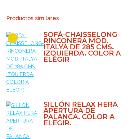
WhatsApp
X
Facebook
Pinterest
LinkedIn
Productos similares
SOFÁ-CHAISSELONG-
RINCONERA MOD.
ITALYA DE 285 CMS.
IZQUIERDA. COLOR A
ELEGIR
SILLÓN RELAX HERA
APERTURA DE
PALANCA. COLOR A
ELEGIR.