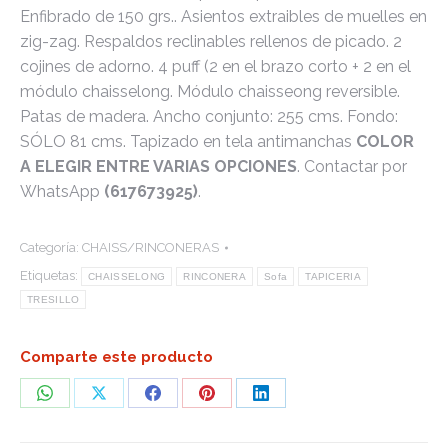
Enfibrado de 150 grs.. Asientos extraibles de muelles en
zig-zag. Respaldos reclinables rellenos de picado. 2
cojines de adorno. 4 puff (2 en el brazo corto + 2 en el
módulo chaisselong. Módulo chaisseong reversible.
Patas de madera. Ancho conjunto: 255 cms. Fondo:
SÓLO 81 cms. Tapizado en tela antimanchas
COLOR
A ELEGIR ENTRE VARIAS OPCIONES
. Contactar por
WhatsApp
(617673925)
.
Categoría:
CHAISS/RINCONERAS
Etiquetas:
CHAISSELONG
RINCONERA
Sofa
TAPICERIA
TRESILLO
Comparte este producto
Share
Share
Share
Share
Share
on
on
on
on
on