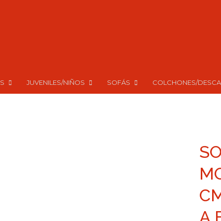
S
JUVENILES/NIÑOS
SOFÁS
COLCHONES/DESC
SO
MO
CM
A 