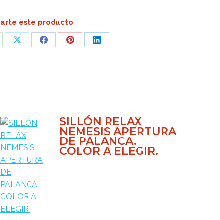
rte este producto
are
Share
Share
Share
Share
on
on
on
on
atsApp
X
Facebook
Pinterest
LinkedIn
SILLÓN RELAX
NEMESIS APERTURA
DE PALANCA.
COLOR A ELEGIR.