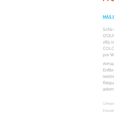
MÁS 
Sofá-
IZQUI
285 c
COLO
por W
Armaz
Enfib
resist
Respal
adorn
Categor
Etiquet