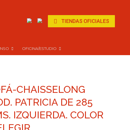
page
page
opens
opens
in
in
TIENDAS OFICIALES
new
new
window
window
ANSO
OFICINA/ESTUDIO
FÁ-CHAISSELONG
D. PATRICIA DE 285
S. IZQUIERDA. COLOR
ELEGIR