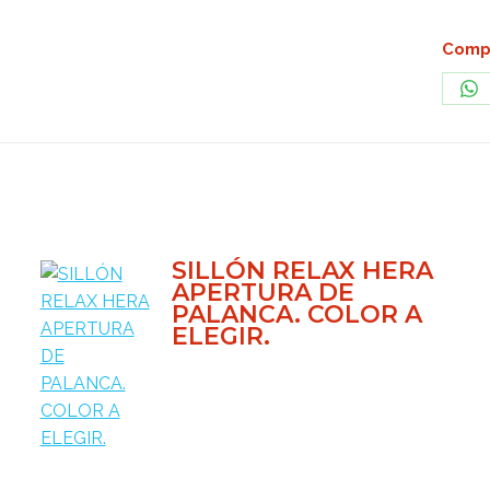
Compa
Sh
on
Wh
SILLÓN RELAX HERA
APERTURA DE
PALANCA. COLOR A
ELEGIR.