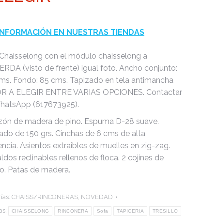
INFORMACIÓN EN NUESTRAS TIENDAS
Chaisselong con el módulo chaisselong a
ERDA (visto de frente) igual foto. Ancho conjunto:
ms. Fondo: 85 cms. Tapizado en tela antimancha
R A ELEGIR ENTRE VARIAS OPCIONES. Contactar
hatsApp (617673925).
ón de madera de pino. Espuma D-28 suave.
rado de 150 grs. Cinchas de 6 cms de alta
encia. Asientos extraibles de muelles en zig-zag.
dos reclinables rellenos de floca. 2 cojines de
o. Patas de madera.
ías:
CHAISS/RINCONERAS
,
NOVEDAD
as:
CHAISSELONG
RINCONERA
Sofa
TAPICERIA
TRESILLO