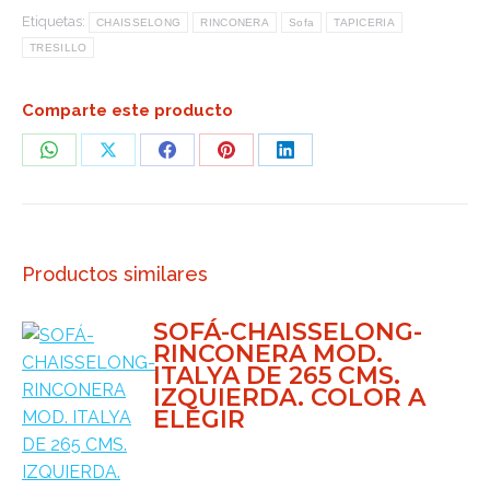
Etiquetas:
CHAISSELONG
RINCONERA
Sofa
TAPICERIA
TRESILLO
Comparte este producto
Share
Share
Share
Share
Share
on
on
on
on
on
WhatsApp
X
Facebook
Pinterest
LinkedIn
Productos similares
SOFÁ-CHAISSELONG-
RINCONERA MOD.
ITALYA DE 265 CMS.
IZQUIERDA. COLOR A
ELEGIR