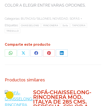
COLOR A ELEGIR ENTRE VARIAS OPCIONES.
Categorías:
BUTACAS/SILLONES
,
NOVEDAD
,
SOFÁS
Etiquetas:
CHAISSELONG
RINCONERA
Sofa
TAPICERIA
TRESILLO
Comparte este producto
Share
Share
Share
Share
Share
on
on
on
on
on
WhatsApp
X
Facebook
Pinterest
LinkedIn
Productos similares
SOFÁ-CHAISSELONG-
RINCONERA MOD.
ITALYA DE 285 CMS.