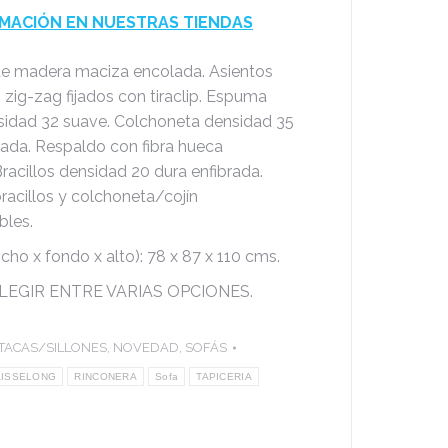
MACIÓN EN NUESTRAS TIENDAS
de madera maciza encolada. Asientos
zig-zag fijados con tiraclip. Espuma
sidad 32 suave. Colchoneta densidad 35
rada. Respaldo con fibra hueca
Bracillos densidad 20 dura enfibrada.
racillos y colchoneta/cojín
bles.
ho x fondo x alto): 78 x 87 x 110 cms.
LEGIR ENTRE VARIAS OPCIONES.
TACAS/SILLONES
,
NOVEDAD
,
SOFÁS
AISSELONG
RINCONERA
Sofa
TAPICERIA