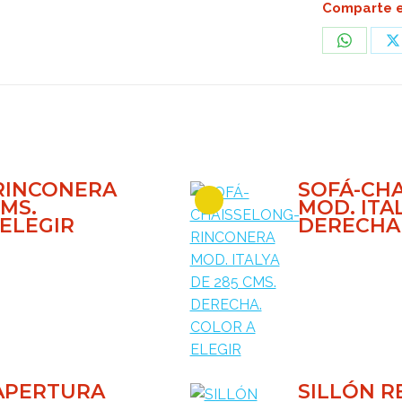
Comparte e
Share
S
on
o
WhatsA
X
RINCONERA
SOFÁ-CH
CMS.
MOD. ITAL
 ELEGIR
DERECHA.
 APERTURA
SILLÓN R