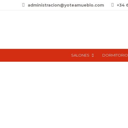
administracion@yoteamueblo.com
+34 
SALONES
DORMITORIO