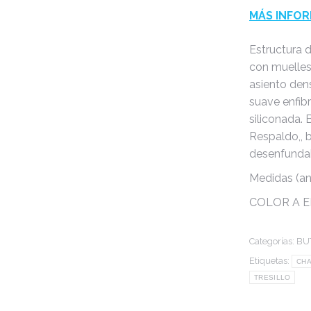
MÁS INFOR
Estructura 
con muelles 
asiento den
suave enfib
siliconada. 
Respaldo,, b
desenfunda
Medidas (anc
COLOR A E
Categorías:
BU
Etiquetas:
CH
TRESILLO