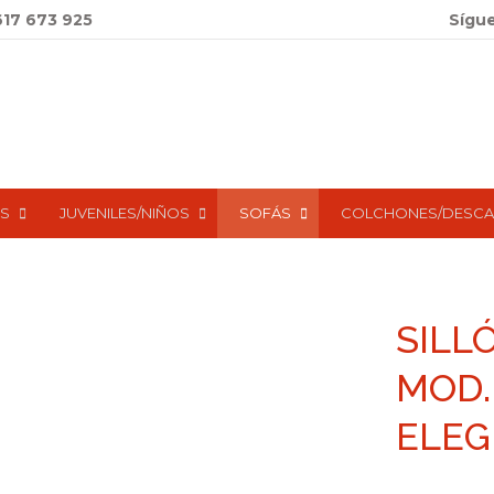
617 673 925
Sígu
S
JUVENILES/NIÑOS
SOFÁS
COLCHONES/DESC
SILL
MOD.
ELEG