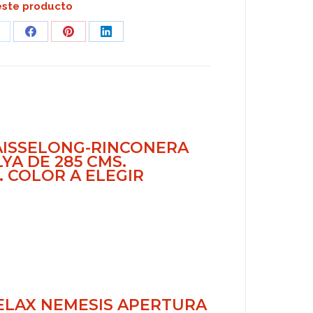
ste producto
hare
Share
Share
Share
n
on
on
on
pp
Facebook
Pinterest
LinkedIn
AISSELONG-RINCONERA
YA DE 285 CMS.
 COLOR A ELEGIR
ELAX NEMESIS APERTURA