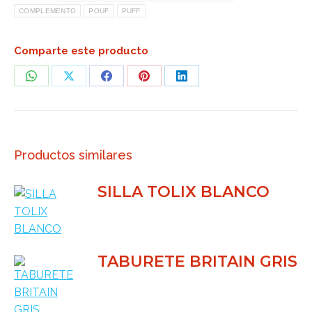
COMPLEMENTO
POUF
PUFF
Comparte este producto
Share
Share
Share
Share
Share
on
on
on
on
on
WhatsApp
X
Facebook
Pinterest
LinkedIn
Productos similares
SILLA TOLIX BLANCO
TABURETE BRITAIN GRIS