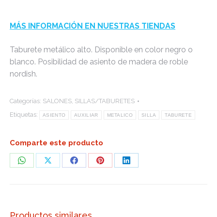
MÁS INFORMACIÓN EN NUESTRAS TIENDAS
Taburete metálico alto. Disponible en color negro o
blanco. Posibilidad de asiento de madera de roble
nordish.
Categorías:
SALONES
,
SILLAS/TABURETES
Etiquetas:
ASIENTO
AUXILIAR
METALICO
SILLA
TABURETE
Comparte este producto
Share
Share
Share
Share
Share
on
on
on
on
on
WhatsApp
X
Facebook
Pinterest
LinkedIn
Productos similares