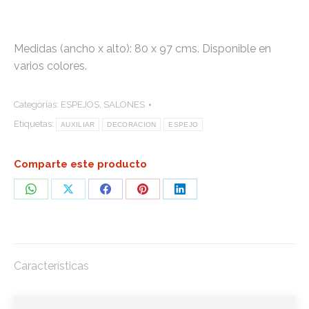
Medidas (ancho x alto): 80 x 97 cms. Disponible en
varios colores.
Categorías:
ESPEJOS
,
SALONES
Etiquetas:
AUXILIAR
DECORACION
ESPEJO
Comparte este producto
Share
Share
Share
Share
Share
on
on
on
on
on
WhatsApp
X
Facebook
Pinterest
LinkedIn
Características