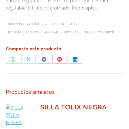
Taburete giratorio. Tejido simil piel blanco. Altura
regulable. Kit inferior cromado. Reposapies.
Categorías:
SALONES
,
SILLAS/TABURETES
Etiquetas:
ASIENTO
AUXILIAR
METALICO
SILLA
TABURETE
Comparte este producto
Share
Share
Share
Share
Share
on
on
on
on
on
WhatsApp
X
Facebook
Pinterest
LinkedIn
Productos similares
SILLA TOLIX NEGRA