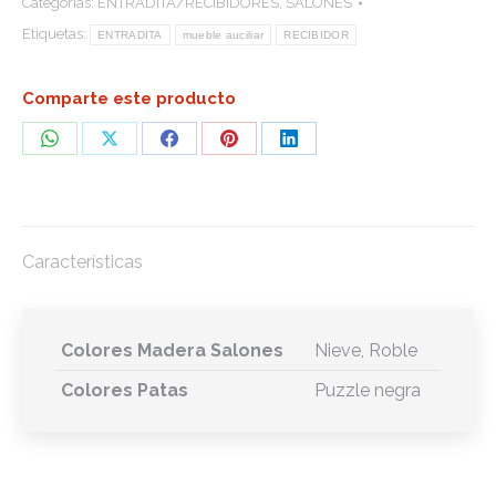
Categorías:
ENTRADITA/RECIBIDORES
,
SALONES
Etiquetas:
ENTRADITA
mueble auciliar
RECIBIDOR
Comparte este producto
Share
Share
Share
Share
Share
on
on
on
on
on
WhatsApp
X
Facebook
Pinterest
LinkedIn
Características
Colores Madera Salones
Nieve, Roble
Colores Patas
Puzzle negra