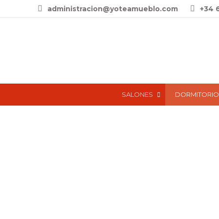
administracion@yoteamueblo.com
+34 
SALONES
DORMITORIO