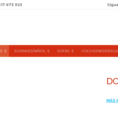
617 673 925
Sígu
S
JUVENILES/NIÑOS
SOFÁS
COLCHONES/DESC
DO
MÁS 