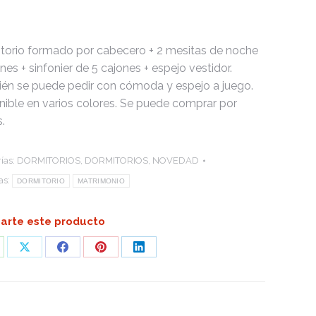
torio formado por cabecero + 2 mesitas de noche
nes + sinfonier de 5 cajones + espejo vestidor.
én se puede pedir con cómoda y espejo a juego.
nible en varios colores. Se puede comprar por
.
ías:
DORMITORIOS
,
DORMITORIOS
,
NOVEDAD
as:
DORMITORIO
MATRIMONIO
rte este producto
are
Share
Share
Share
Share
on
on
on
on
atsApp
X
Facebook
Pinterest
LinkedIn