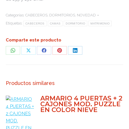
Categorías:
CABECEROS
,
DORMITORIOS
,
NOVEDAD
Etiquetas:
CABECEROS
CAMAS
DORMITORIO
MATRIMONIO
Comparte este producto
Share
Share
Share
Share
Share
on
on
on
on
on
WhatsApp
X
Facebook
Pinterest
LinkedIn
Productos similares
ARMARIO 4 PUERTAS + 2
CAJONES MOD. PUZZLE
EN COLOR NIEVE