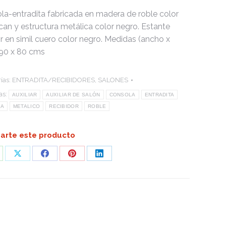
la-entradita fabricada en madera de roble color
can y estructura metálica color negro. Estante
or en simil cuero color negro. Medidas (ancho x
: 90 x 80 cms
ías:
ENTRADITA/RECIBIDORES
,
SALONES
as:
AUXILIAR
AUXILIAR DE SALÓN
CONSOLA
ENTRADITA
RA
METALICO
RECIBIDOR
ROBLE
rte este producto
are
Share
Share
Share
Share
on
on
on
on
atsApp
X
Facebook
Pinterest
LinkedIn