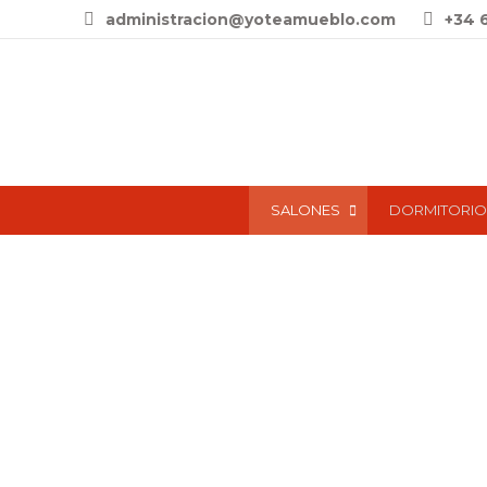
administracion@yoteamueblo.com
+34 
SALONES
DORMITORIO