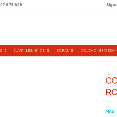
617 673 925
Sígu
S
JUVENILES/NIÑOS
SOFÁS
COLCHONES/DESC
C
RO
MÁS 