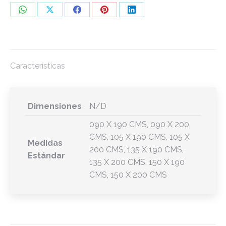
Share
Share
Share
Share
Share
on
on
on
on
on
WhatsApp
X
Facebook
Pinterest
LinkedIn
Características
Dimensiones
N/D
090 X 190 CMS, 090 X 200
CMS, 105 X 190 CMS, 105 X
Medidas
200 CMS, 135 X 190 CMS,
Estándar
135 X 200 CMS, 150 X 190
CMS, 150 X 200 CMS