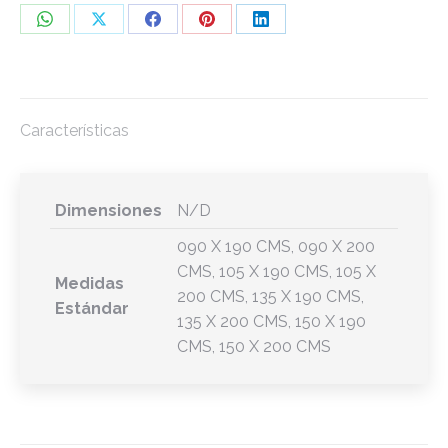
Share
Share
Share
Share
Share
on
on
on
on
on
WhatsApp
X
Facebook
Pinterest
LinkedIn
Características
Dimensiones
N/D
090 X 190 CMS, 090 X 200
CMS, 105 X 190 CMS, 105 X
Medidas
200 CMS, 135 X 190 CMS,
Estándar
135 X 200 CMS, 150 X 190
CMS, 150 X 200 CMS