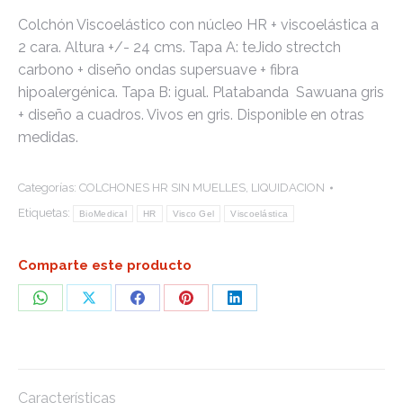
Colchón Viscoelástico con núcleo HR + viscoelástica a
2 cara. Altura +/- 24 cms. Tapa A: teJido strectch
carbono + diseño ondas supersuave + fibra
hipoalergénica. Tapa B: igual. Platabanda Sawuana gris
+ diseño a cuadros. Vivos en gris. Disponible en otras
medidas.
Categorías:
COLCHONES HR SIN MUELLES
,
LIQUIDACION
Etiquetas:
BioMedical
HR
Visco Gel
Viscoelástica
Comparte este producto
Share
Share
Share
Share
Share
on
on
on
on
on
WhatsApp
X
Facebook
Pinterest
LinkedIn
Características