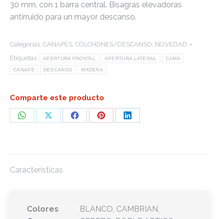
30 mm. con 1 barra central. Bisagras elevadoras
antirruido para un mayor descanso.
Categorías:
CANAPÉS
,
COLCHONES/DESCANSO
,
NOVEDAD
Etiquetas:
APERTURA FRONTAL
APERTURA LATERAL
CAMA
CANAPE
DESCANSO
MADERA
Comparte este producto
Share
Share
Share
Share
Share
on
on
on
on
on
WhatsApp
X
Facebook
Pinterest
LinkedIn
Características
Colores
BLANCO, CAMBRIAN,