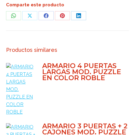
Comparte este producto
Share
Share
Share
Share
Share
on
on
on
on
on
WhatsApp
X
Facebook
Pinterest
LinkedIn
Productos similares
ARMARIO 4 PUERTAS
LARGAS MOD. PUZZLE
EN COLOR ROBLE
ARMARIO 3 PUERTAS + 2
CAJONES MOD. PUZZLE