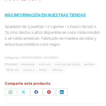
MÁS INFORMACIÓN EN NUESTRAS TIENDAS
Aparador de 3 puertas + 2 cajones + 1 hueco de 150 x
75 cms (ancho x alto) disponible en color roble nordish
o en roble american. Fabricado en madera de roble y
estructura metálica color negro.
Categorías:
APARADORES
,
SALONES
Etiquetas:
APARADOR
AUXILIAR
AUXILIAR DE SALÓN
MADERA
METALICO
mueble tv
ROBLE
Televisión
Comparte este producto
Share
Share
Share
Share
Share
on
on
on
on
on