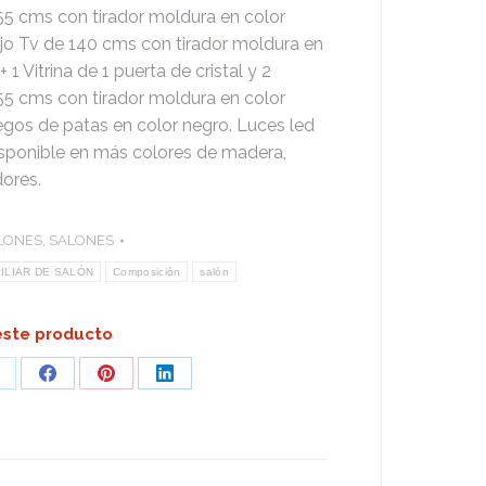
55 cms con tirador moldura en color
ajo Tv de 140 cms con tirador moldura en
 1 Vitrina de 1 puerta de cristal y 2
55 cms con tirador moldura en color
uegos de patas en color negro. Luces led
isponible en más colores de madera,
dores.
LONES
,
SALONES
ILIAR DE SALÓN
Composición
salón
ste producto
hare
Share
Share
Share
n
on
on
on
pp
Facebook
Pinterest
LinkedIn