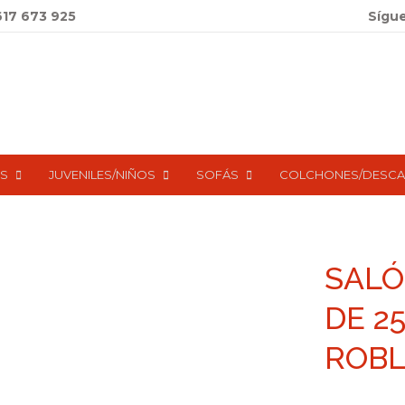
617 673 925
Sígu
S
JUVENILES/NIÑOS
SOFÁS
COLCHONES/DESC
SALÓ
DE 2
ROBL