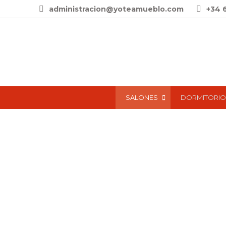
administracion@yoteamueblo.com
+34 
SALONES
DORMITORIO