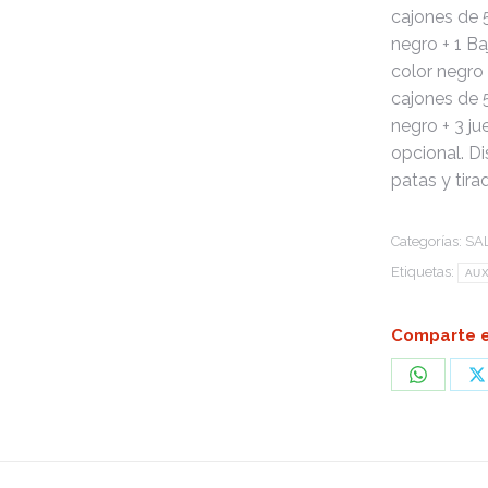
cajones de 
negro + 1 B
color negro +
cajones de 
negro + 3 j
opcional. D
patas y tira
Categorías:
SA
Etiquetas:
AUX
Comparte e
Share
S
on
o
WhatsA
X