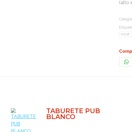
(alto 
Categor
Etiquet
POUF
Compa
Sh
on
Wh
TABURETE PUB
BLANCO