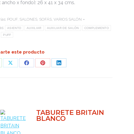
x ancho x fondo): 26 x 41 x 34 cms.
ías:
POUF
,
SALONES
,
SOFÁS
,
VARIOS SALÓN
as:
ASIENTO
AUXILIAR
AUXILIAR DE SALÓN
COMPLEMENTO
PUFF
rte este producto
are
Share
Share
Share
Share
on
on
on
on
atsApp
X
Facebook
Pinterest
LinkedIn
TABURETE BRITAIN
BLANCO