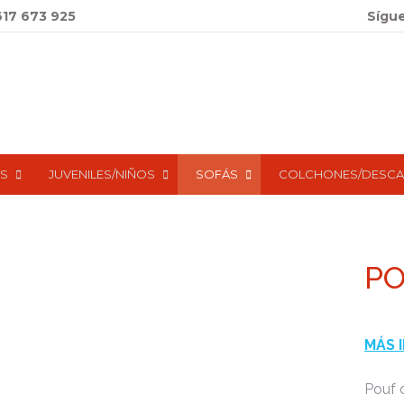
617 673 925
Sígu
S
JUVENILES/NIÑOS
SOFÁS
COLCHONES/DESC
PO
MÁS 
Pouf 