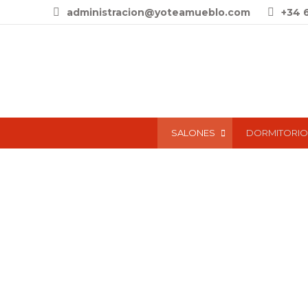
administracion@yoteamueblo.com
+34 
SALONES
DORMITORIO