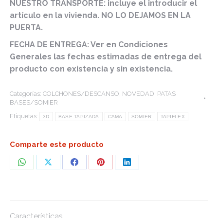
NUESTRO TRANSPORTE: incluye el introducir el
artículo en la vivienda. NO LO DEJAMOS EN LA
PUERTA.
FECHA DE ENTREGA: Ver en Condiciones
Generales las fechas estimadas de entrega del
producto con existencia y sin existencia.
Categorías:
COLCHONES/DESCANSO
,
NOVEDAD
,
PATAS
BASES/SOMIER
Etiquetas:
3D
BASE TAPIZADA
CAMA
SOMIER
TAPIFLEX
Comparte este producto
Share
Share
Share
Share
Share
on
on
on
on
on
WhatsApp
X
Facebook
Pinterest
LinkedIn
Características