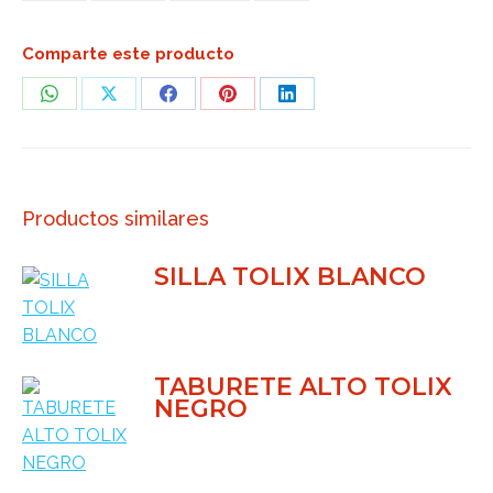
Comparte este producto
Share
Share
Share
Share
Share
on
on
on
on
on
WhatsApp
X
Facebook
Pinterest
LinkedIn
Productos similares
SILLA TOLIX BLANCO
TABURETE ALTO TOLIX
NEGRO