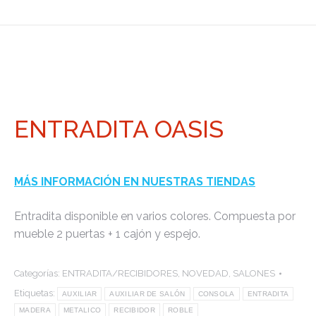
ENTRADITA OASIS
MÁS INFORMACIÓN EN NUESTRAS TIENDAS
Entradita disponible en varios colores. Compuesta por
mueble 2 puertas + 1 cajón y espejo.
Categorías:
ENTRADITA/RECIBIDORES
,
NOVEDAD
,
SALONES
Etiquetas:
AUXILIAR
AUXILIAR DE SALÓN
CONSOLA
ENTRADITA
MADERA
METALICO
RECIBIDOR
ROBLE