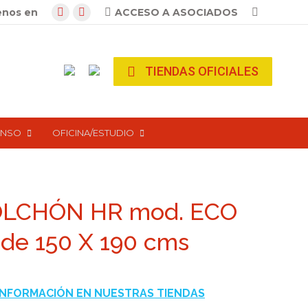
Search:
enos en
ACCESO A ASOCIADOS
Facebook
Instagram
page
page
opens
opens
TIENDAS OFICIALES
in
in
new
new
window
window
ANSO
OFICINA/ESTUDIO
LCHÓN HR mod. ECO
 de 150 X 190 cms
INFORMACIÓN EN NUESTRAS TIENDAS