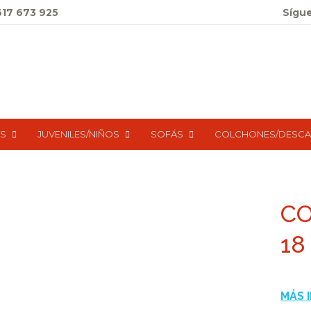
617 673 925
Sígu
S
JUVENILES/NIÑOS
SOFÁS
COLCHONES/DESC
CO
18
MÁS 