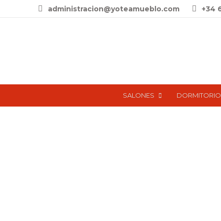
administracion@yoteamueblo.com
+34 
SALONES
DORMITORIO