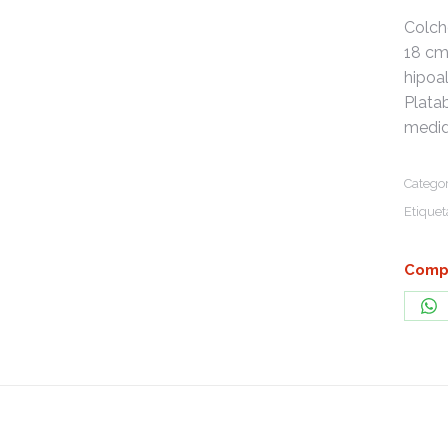
Colch
18 cm
hipoal
Plata
medid
Categor
Etiquet
Compa
Sh
on
Wh