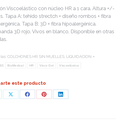
ón Viscoelástico con núcleo HR a 1 cara. Altura +/-
s. Tapa A: tehido strectch + diseño rombos + fibra
ergénica. Tapa B: 3D + fibra hipoalergénica.
banda 3D rojo. Vivos en blanco. Disponible en otras
as.
ías:
COLCHONES HR SIN MUELLES
,
LIQUIDACION
as:
BioMedical
HR
Visco Gel
Viscoelástica
rte este producto
are
Share
Share
Share
Share
on
on
on
on
atsApp
X
Facebook
Pinterest
LinkedIn