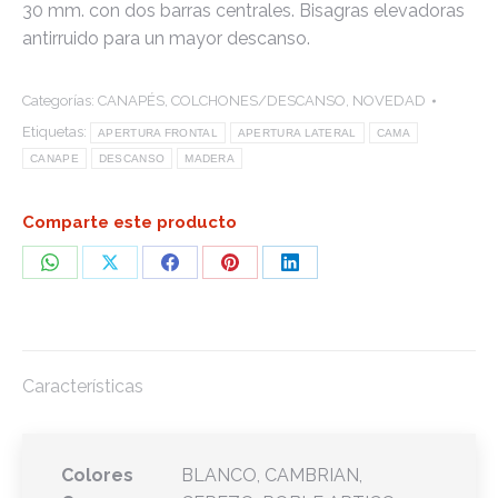
30 mm. con dos barras centrales. Bisagras elevadoras
antirruido para un mayor descanso.
Categorías:
CANAPÉS
,
COLCHONES/DESCANSO
,
NOVEDAD
Etiquetas:
APERTURA FRONTAL
APERTURA LATERAL
CAMA
CANAPE
DESCANSO
MADERA
Comparte este producto
Share
Share
Share
Share
Share
on
on
on
on
on
WhatsApp
X
Facebook
Pinterest
LinkedIn
Características
Colores
BLANCO, CAMBRIAN,