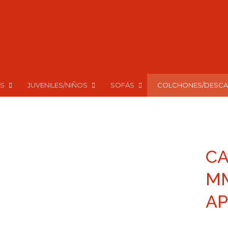
S
JUVENILES/NIÑOS
SOFÁS
COLCHONES/DESC
CA
MM
AP