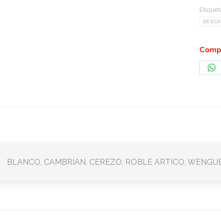
Etiquet
DESC
Compa
Sh
on
Wh
BLANCO, CAMBRIAN, CEREZO, ROBLE ARTICO, WENGU