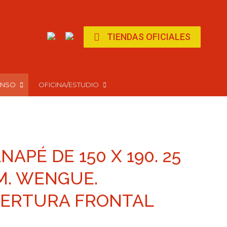
page
page
opens
opens
in
in
TIENDAS OFICIALES
new
new
window
window
ANSO
OFICINA/ESTUDIO
NAPÉ DE 150 X 190. 25
. WENGUE.
ERTURA FRONTAL