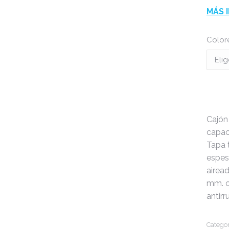
MÁS 
Color
Cajón
capac
Tapa 
espes
airea
mm. c
antir
Categor