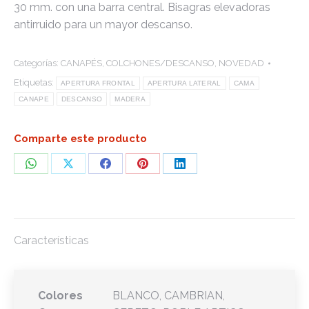
30 mm. con una barra central. Bisagras elevadoras
antirruido para un mayor descanso.
Categorías:
CANAPÉS
,
COLCHONES/DESCANSO
,
NOVEDAD
Etiquetas:
APERTURA FRONTAL
APERTURA LATERAL
CAMA
CANAPE
DESCANSO
MADERA
Comparte este producto
Share
Share
Share
Share
Share
on
on
on
on
on
WhatsApp
X
Facebook
Pinterest
LinkedIn
Características
Colores
BLANCO, CAMBRIAN,