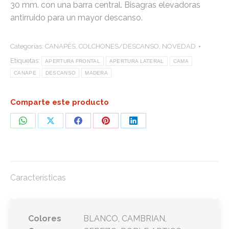
30 mm. con una barra central. Bisagras elevadoras
antirruido para un mayor descanso.
Categorías:
CANAPÉS
,
COLCHONES/DESCANSO
,
NOVEDAD
Etiquetas:
APERTURA FRONTAL
APERTURA LATERAL
CAMA
CANAPE
DESCANSO
MADERA
Comparte este producto
Share
Share
Share
Share
Share
on
on
on
on
on
WhatsApp
X
Facebook
Pinterest
LinkedIn
Características
Colores
BLANCO, CAMBRIAN,