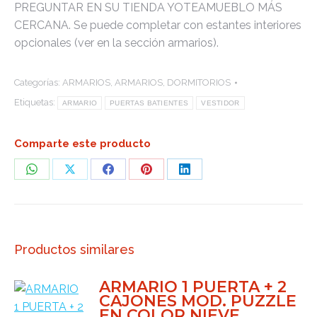
PREGUNTAR EN SU TIENDA YOTEAMUEBLO MÁS
CERCANA. Se puede completar con estantes interiores
opcionales (ver en la sección armarios).
Categorías:
ARMARIOS
,
ARMARIOS
,
DORMITORIOS
Etiquetas:
ARMARIO
PUERTAS BATIENTES
VESTIDOR
Comparte este producto
Share
Share
Share
Share
Share
on
on
on
on
on
WhatsApp
X
Facebook
Pinterest
LinkedIn
Productos similares
ARMARIO 1 PUERTA + 2
CAJONES MOD. PUZZLE
EN COLOR NIEVE